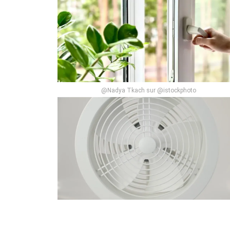
@Nadya Tkach sur @istockphoto