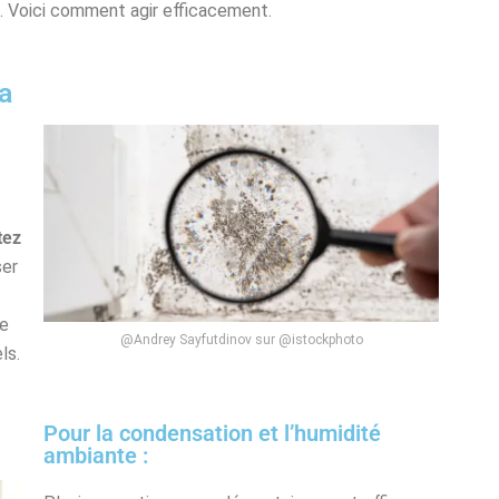
nt. Voici comment agir efficacement.
la
tez
ser
le
@Andrey Sayfutdinov sur @istockphoto
ls.
Pour la condensation et l’humidité
ambiante :