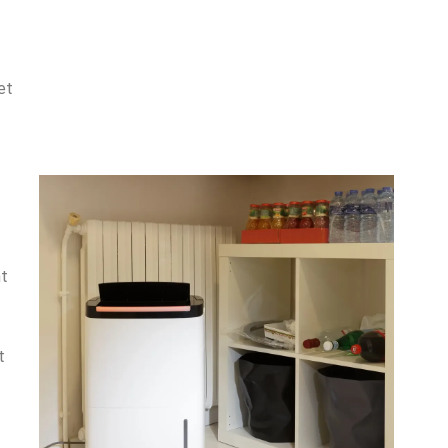
et
nt
t