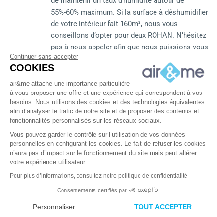
de maintenir un taux d’humidité autour de
55%-60% maximum. Si la surface à déshumidifier
de votre intérieur fait 160m², nous vous
conseillons d’opter pour deux ROHAN. N’hésitez
pas à nous appeler afin que nous puissions vous
Continuer sans accepter
aider au mieux.
COOKIES
air&me
air&me attache une importance particulière
à vous proposer une offre et une expérience qui correspondent à vos
Répondre
besoins. Nous utilisons des cookies et des technologies équivalentes
afin d’analyser le trafic de notre site et de proposer des contenus et
Joël HENRY
4 ans ago
fonctionnalités personnalisés sur les réseaux sociaux.
Bonjour,
Vous pouvez garder le contrôle sur l’utilisation de vos données
J’utilise le modèle Rohan depuis une petite année dans une
personnelles en configurant les cookies. Le fait de refuser les cookies
maison de vacances en bord de mer en Bretagne, donc avec
n’aura pas d’impact sur le fonctionnement du site mais peut altérer
votre expérience utilisateur.
un air marin humide en permanence. J’utilise par ailleurs un
autre déshumidificateur plus « simple » sans pompe de
Pour plus d’informations, consultez notre politique de confidentialité
relevage. La sonde du Rohan indique un taux d’humidité
Consentements certifiés par
inférieur à 30%, alors que le second appareil placé côte à côte
air&me RGPD
Personnaliser
TOUT ACCEPTER
indique plus de 60%, ce qui paraît nettement plus juste.