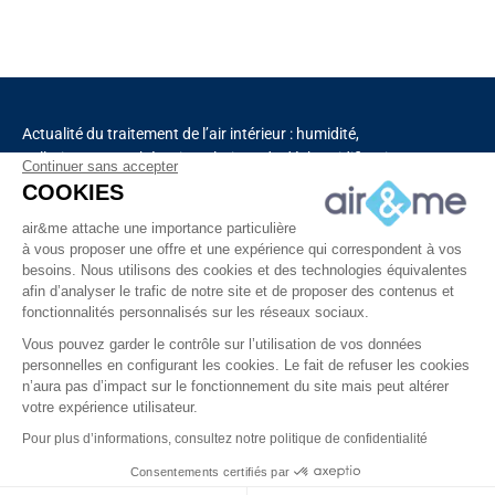
Actualité du traitement de l’air intérieur : humidité,
pollution, aromathérapie, solutions de déshumidification
Continuer sans accepter
et de purification de l’air, chauffage, ventilation,
COOKIES
capteurs connectés.
air&me attache une importance particulière
à vous proposer une offre et une expérience qui correspondent à vos
besoins. Nous utilisons des cookies et des technologies équivalentes
Découvrez tous nos produits
afin d’analyser le trafic de notre site et de proposer des contenus et
fonctionnalités personnalisés sur les réseaux sociaux.
Vous pouvez garder le contrôle sur l’utilisation de vos données
personnelles en configurant les cookies. Le fait de refuser les cookies
n’aura pas d’impact sur le fonctionnement du site mais peut altérer
votre expérience utilisateur.
Copyright © 2025 – Tous droits réservés à air&me
Pour plus d’informations, consultez notre politique de confidentialité
Consentements certifiés par
À propos
Vidéos
Contact