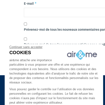
*
E-mail
Prévenez-moi de tous les nouveaux commentaires par
Prévenez-moi de tous les nouveaux articles par e-mail
Continuer sans accepter
COOKIES
air&me attache une importance
particulière à vous proposer une offre et une expérience qui
correspondent à vos besoins. Nous utilisons des cookies et des
technologies équivalentes afin d’analyser le trafic de notre site et
de proposer des contenus et fonctionnalités personnalisés sur les
réseaux sociaux.
Actualité du traitement de l’air intérieur : humidité,
Vous pouvez garder le contrôle sur l’utilisation de vos données
pollution, aromathérapie, solutions de déshumidification
personnelles en configurant les cookies. Le fait de refuser les
et de purification de l’air, chauffage, ventilation,
cookies n’aura pas d’impact sur le fonctionnement du site mais
capteurs connectés.
peut altérer votre expérience utilisateur.