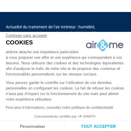
Actualité du traitement de l’air intérieur : humidité,
pollution, aromathérapie, solutions de déshumidification
Continuer sans accepter
et de purification de l’air, chauffage, ventilation,
COOKIES
capteurs connectés.
air&me attache une importance particulière
à vous proposer une offre et une expérience qui correspondent à vos
besoins. Nous utilisons des cookies et des technologies équivalentes
Découvrez tous nos produits
afin d’analyser le trafic de notre site et de proposer des contenus et
fonctionnalités personnalisés sur les réseaux sociaux.
Vous pouvez garder le contrôle sur l’utilisation de vos données
personnelles en configurant les cookies. Le fait de refuser les cookies
n’aura pas d’impact sur le fonctionnement du site mais peut altérer
votre expérience utilisateur.
Copyright © 2025 – Tous droits réservés à air&me
Pour plus d’informations, consultez notre politique de confidentialité
Consentements certifiés par
À propos
Vidéos
Contact
air&me RGPD
Personnaliser
TOUT ACCEPTER