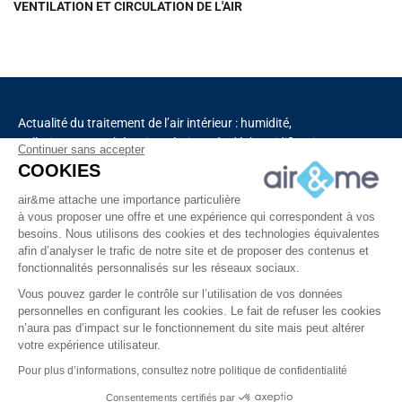
VENTILATION ET CIRCULATION DE L'AIR
Actualité du traitement de l’air intérieur : humidité,
pollution, aromathérapie, solutions de déshumidification
Continuer sans accepter
et de purification de l’air, chauffage, ventilation,
COOKIES
capteurs connectés.
air&me attache une importance particulière
à vous proposer une offre et une expérience qui correspondent à vos
besoins. Nous utilisons des cookies et des technologies équivalentes
Découvrez tous nos produits
afin d’analyser le trafic de notre site et de proposer des contenus et
fonctionnalités personnalisés sur les réseaux sociaux.
Vous pouvez garder le contrôle sur l’utilisation de vos données
personnelles en configurant les cookies. Le fait de refuser les cookies
n’aura pas d’impact sur le fonctionnement du site mais peut altérer
votre expérience utilisateur.
Copyright © 2025 – Tous droits réservés à air&me
Pour plus d’informations, consultez notre politique de confidentialité
Consentements certifiés par