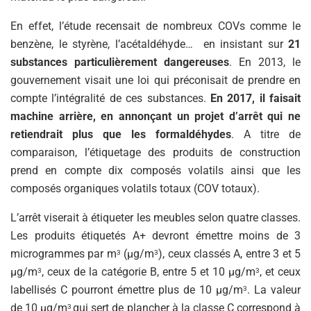
En effet, l’étude recensait de nombreux COVs comme le
benzène, le styrène, l’acétaldéhyde… en insistant sur
21
substances particulièrement dangereuses
. En 2013, le
gouvernement visait une loi qui préconisait de prendre en
compte l’intégralité de ces substances.
En 2017, il faisait
machine arrière, en annonçant un projet d’arrêt qui ne
retiendrait plus que les formaldéhydes
. A titre de
comparaison, l’étiquetage des produits de construction
prend en compte dix composés volatils ainsi que les
composés organiques volatils totaux (COV totaux).
L’arrêt viserait à étiqueter les meubles selon quatre classes.
Les produits étiquetés A+ devront émettre moins de 3
microgrammes par m
(μg/m
), ceux classés A, entre 3 et 5
3
3
μg/m
, ceux de la catégorie B, entre 5 et 10 μg/m
, et ceux
3
3
labellisés C pourront émettre plus de 10 μg/m
. La valeur
3
de 10 μg/m
qui sert de plancher à la classe C correspond à
3