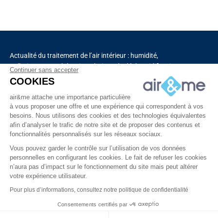
Actualité du traitement de l’air intérieur : humidité,
pollution, aromathérapie, solutions de déshumidification
Continuer sans accepter
et de purification de l’air, chauffage, ventilation,
COOKIES
capteurs connectés.
air&me attache une importance particulière
à vous proposer une offre et une expérience qui correspondent à vos
besoins. Nous utilisons des cookies et des technologies équivalentes
Découvrez tous nos produits
afin d’analyser le trafic de notre site et de proposer des contenus et
fonctionnalités personnalisés sur les réseaux sociaux.
Vous pouvez garder le contrôle sur l’utilisation de vos données
personnelles en configurant les cookies. Le fait de refuser les cookies
n’aura pas d’impact sur le fonctionnement du site mais peut altérer
votre expérience utilisateur.
Copyright © 2025 – Tous droits réservés à air&me
Pour plus d’informations, consultez notre politique de confidentialité
Consentements certifiés par
À propos
Vidéos
Contact
air&me RGPD