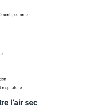
réments, comme :
re
tion
 respiratoire
re l’air sec