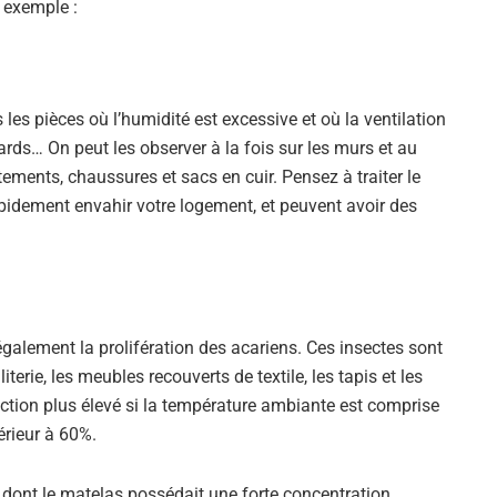
 exemple :
s pièces où l’humidité est excessive et où la ventilation
ards… On peut les observer à la fois sur les murs et au
tements, chaussures et sacs en cuir. Pensez à traiter le
pidement envahir votre logement, et peuvent avoir des
galement la prolifération des acariens. Ces insectes sont
terie, les meubles recouverts de textile, les tapis et les
uction plus élevé si la température ambiante est comprise
érieur à 60%.
dont le matelas possédait une forte concentration