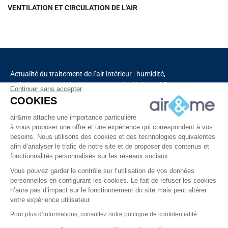
VENTILATION ET CIRCULATION DE L'AIR
Actualité du traitement de l’air intérieur : humidité,
pollution, aromathérapie, solutions de déshumidification
Continuer sans accepter
et de purification de l’air, chauffage, ventilation,
COOKIES
capteurs connectés.
air&me attache une importance particulière
à vous proposer une offre et une expérience qui correspondent à vos
besoins. Nous utilisons des cookies et des technologies équivalentes
Découvrez tous nos produits
afin d’analyser le trafic de notre site et de proposer des contenus et
fonctionnalités personnalisés sur les réseaux sociaux.
Vous pouvez garder le contrôle sur l’utilisation de vos données
personnelles en configurant les cookies. Le fait de refuser les cookies
n’aura pas d’impact sur le fonctionnement du site mais peut altérer
votre expérience utilisateur.
Copyright © 2025 – Tous droits réservés à air&me
Pour plus d’informations, consultez notre politique de confidentialité