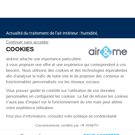
Actualité du traitement de l’air intérieur : humidité,
pollution, aromathérapie, solutions de déshumidification
Continuer sans accepter
et de purification de l’air, chauffage, ventilation,
COOKIES
capteurs connectés.
air&me attache une importance particulière
à vous proposer une offre et une expérience qui correspondent à vos
besoins. Nous utilisons des cookies et des technologies équivalentes
Découvrez tous nos produits
afin d’analyser le trafic de notre site et de proposer des contenus et
fonctionnalités personnalisés sur les réseaux sociaux.
Vous pouvez garder le contrôle sur l’utilisation de vos données
personnelles en configurant les cookies. Le fait de refuser les cookies
n’aura pas d’impact sur le fonctionnement du site mais peut altérer
votre expérience utilisateur.
Copyright © 2025 – Tous droits réservés à air&me
Pour plus d’informations, consultez notre politique de confidentialité
Consentements certifiés par
À propos
Vidéos
Contact
air&me RGPD